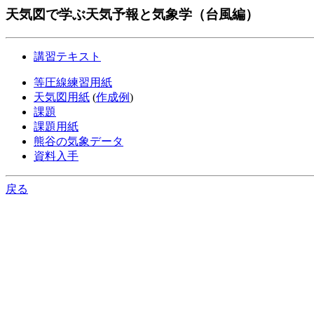
天気図で学ぶ天気予報と気象学（台風編）
講習テキスト
等圧線練習用紙
天気図用紙
(
作成例
)
課題
課題用紙
熊谷の気象データ
資料入手
戻る