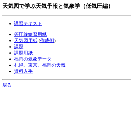
天気図で学ぶ天気予報と気象学（低気圧編）
講習テキスト
等圧線練習用紙
天気図用紙
(
作成例
)
課題
課題用紙
福岡の気象データ
札幌、東京、福岡の天気
資料入手
戻る