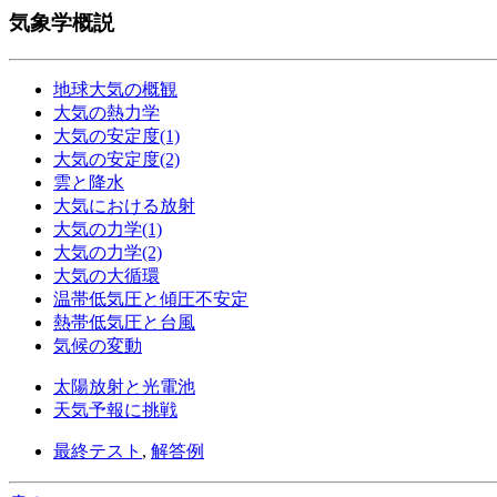
気象学概説
地球大気の概観
大気の熱力学
大気の安定度(1)
大気の安定度(2)
雲と降水
大気における放射
大気の力学(1)
大気の力学(2)
大気の大循環
温帯低気圧と傾圧不安定
熱帯低気圧と台風
気候の変動
太陽放射と光電池
天気予報に挑戦
最終テスト
,
解答例