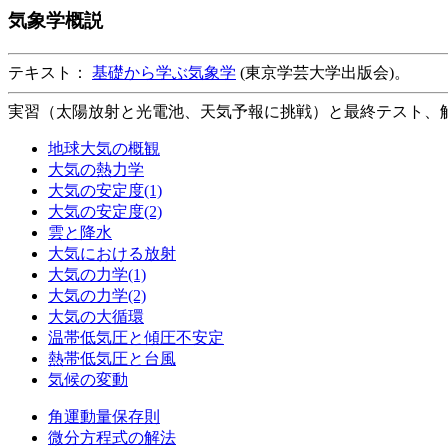
気象学概説
テキスト：
基礎から学ぶ気象学
(東京学芸大学出版会)。
実習（太陽放射と光電池、天気予報に挑戦）と最終テスト、解
地球大気の概観
大気の熱力学
大気の安定度(1)
大気の安定度(2)
雲と降水
大気における放射
大気の力学(1)
大気の力学(2)
大気の大循環
温帯低気圧と傾圧不安定
熱帯低気圧と台風
気候の変動
角運動量保存則
微分方程式の解法