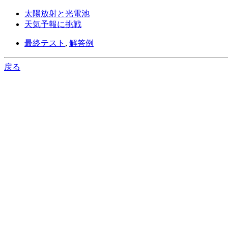
太陽放射と光電池
天気予報に挑戦
最終テスト
,
解答例
戻る