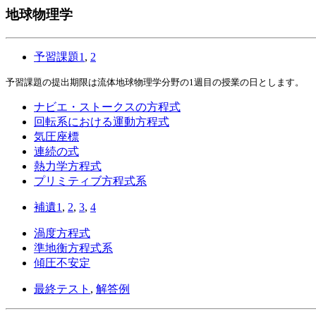
地球物理学
予習課題1
,
2
予習課題の提出期限は流体地球物理学分野の1週目の授業の日とします。
ナビエ・ストークスの方程式
回転系における運動方程式
気圧座標
連続の式
熱力学方程式
プリミティブ方程式系
補遺1
,
2
,
3
,
4
渦度方程式
準地衡方程式系
傾圧不安定
最終テスト
,
解答例