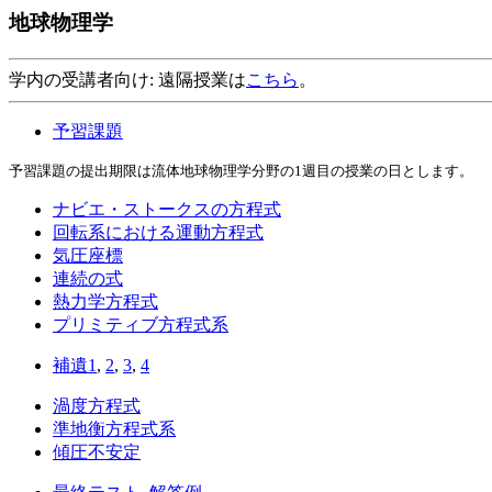
地球物理学
学内の受講者向け: 遠隔授業は
こちら
。
予習課題
予習課題の提出期限は流体地球物理学分野の1週目の授業の日とします。
ナビエ・ストークスの方程式
回転系における運動方程式
気圧座標
連続の式
熱力学方程式
プリミティブ方程式系
補遺1
,
2
,
3
,
4
渦度方程式
準地衡方程式系
傾圧不安定