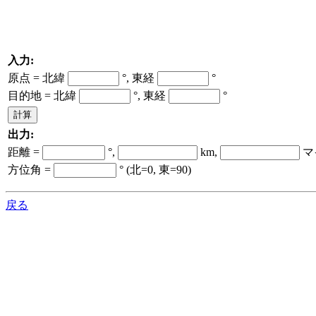
入力:
原点 = 北緯
°, 東経
°
目的地 = 北緯
°, 東経
°
出力:
距離 =
°,
km,
マ
方位角 =
° (北=0, 東=90)
戻る