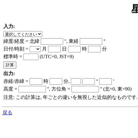
入力:
緯度/経度 = 北緯
°, 東経
°
日付/時刻 =
月
日
時
分
標準時 =
(UTC=0, JST=9)
出力:
赤経/赤緯 =
時
分,
°
′
高度 =
°, 方位角 =
° (北=0, 東=90)
注意: この計算は, 年ごとの違いを無視した近似的なものです.
戻る