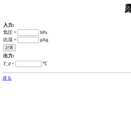
入力:
気圧 =
hPa
比湿 =
g/kg
出力:
T_d
=
℃
戻る