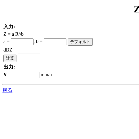
入力:
Z = a R^b
a =
, b =
dBZ =
出力:
R
=
mm/h
戻る